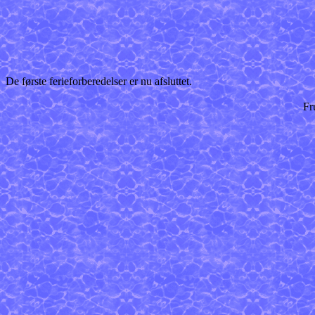
De første ferieforberedelser er nu afsluttet.
Fr