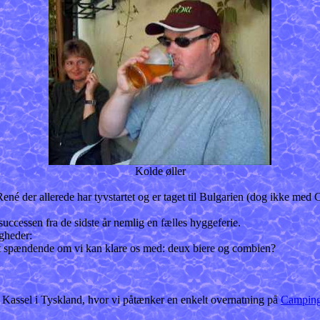
Kolde øller
 René der allerede har tyvstartet og er taget til Bulgarien (dog ikke m
uccessen fra de sidste år nemlig en fælles hyggeferie.
gheder:
 det spændende om vi kan klare os med: deux biere og combien?
g Kassel i Tyskland, hvor vi påtænker en enkelt overnatning på
Camping