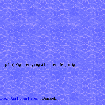
ed Camp-Let). Og de er sgu også kommet hele hjem igen.
platz "Am Hohen Hagen"
i Dransfeld.