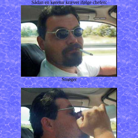
Sådan en køretur kræver ifølge chefen:
Smøger