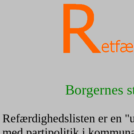
Borgernes s
Refærdighedslisten er en "up
med partipolitik i kommunal