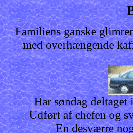
B
Familiens ganske glim
med overhængende kaff
Har søndag deltaget i
Udført af chefen og 
En desværre noge